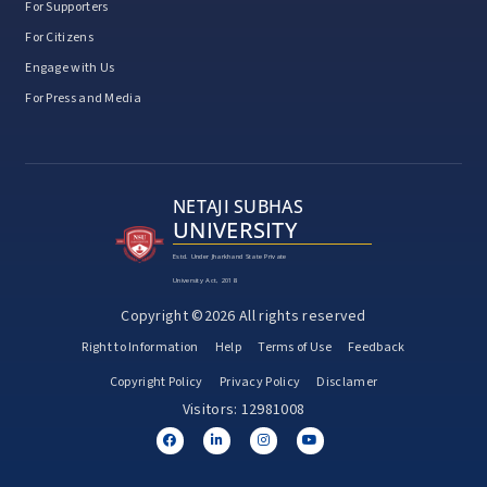
For Supporters
For Citizens
Engage with Us
For Press and Media
NETAJI SUBHAS
UNIVERSITY
Estd. Under Jharkhand State Private
University Act, 2018
Copyright ©2026 All rights reserved
Right to Information
Help
Terms of Use
Feedback
Copyright Policy
Privacy Policy
Disclamer
Visitors: 12981008