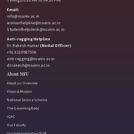
Timing(10:30 AM to 04:30 PM)
Email:
info@nsuniv.ac.in
womenhelpline@nsuniv.ac.in
Studenthelpdesk@nsuniv.ac.in
Anti-ragging Helpline
Dr. Rakesh Kumar
(Nodal Officer)
+91 8210987506
anti-ragging@nsuniv.ac.in
dr.rakesh@nsuniv.ac.in
About NSU
About us: Overview
Vision & Mission
National Service Scheme
The Governing Body
IQAC
Our Faculty
Our Administrative Staff