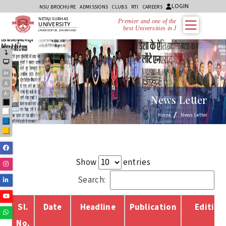
LOGIN
NSU BROCHURE
ADMISSIONS
CLUBS
RTI
CAREERS
NETAJI SUBHAS
Premier and one of the
UNIVERSITY
best Universities in Jhar
JAMSHEDPUR, JHARKHAND
A+
A
A-
News Letter
Black
White
Home
News Letter
Blue
Yellow
Facebook
Show
entries
Instagram
Search:
Linkedin
Youtube
Sl.
Date
Headline
Publication
Edition
Whatsapp
No.