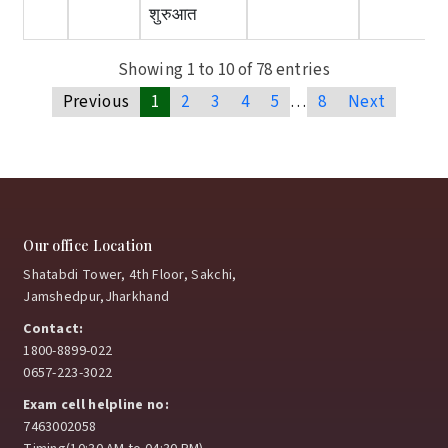
शुरुआत
Showing 1 to 10 of 78 entries
Previous
1
2
3
4
5
…
8
Next
Our office Location
Shatabdi Tower, 4th Floor, Sakchi,
Jamshedpur,Jharkhand
Contact:
1800-8899-022
0657-223-3022
Exam cell helpline no:
7463002058